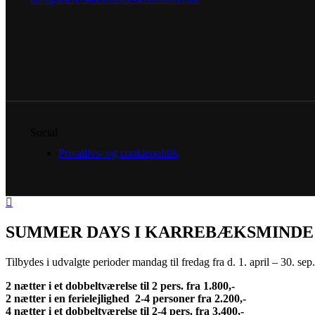
Social
Privatlivs- og cookiepolitik
SUMMER DAYS I KARREBÆKSMINDE
Tilbydes i udvalgte perioder mandag til fredag fra d. 1. april – 30. sep
2 nætter i et dobbeltværelse til 2 pers. fra 1.800,-
2 nætter i en ferielejlighed 2-4 personer fra 2.200,-
4 nætter i et dobbeltværelse til 2-4 pers. fra 3.400,-