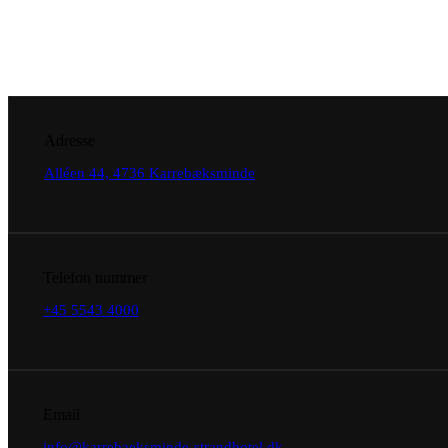
Adresse
Alléen 44,
4736 Karrebæksminde
Telefon nummer
+45 5543 4000
Email
info@karrebaeksminde-strandhotel.dk